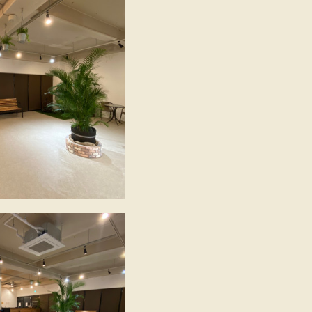
★
ンです